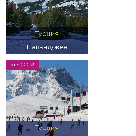
Турция
Паландокен
от 4 000 ₽
Турция