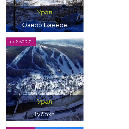
Урал
Озеро Банное
от 6 600 ₽
Урал
Губаха