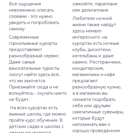
Все ощущения
самолёте, параплане
невозможно описать
или дельтаплане.
словами - это нужно
Любители ночной
увидеть и попробовать
жизни также найдут
самому.
здесь немало
Современные
интересного: на
горнолыжные курорты
курортах есть ночные
предоставляют
клубы, дискотеки,
разнообразный сервис.
кегельбаны и даже
Даже самые
казино. Ресторанчики,
взыскательные туристы
кондитерские,
смогут найти здесь всё,
магазинчики и кафе
что им захочется.
предлагают
Приезжайте сюда и не
разнообразную кухню,
волнуйтесь - скучать никто
а в магазинах вы
не будет.
сможете подобрать
себе или друзьям
На всех курортах есть
симпатичные сувениры,
лыжные школы, где можно
которые будут
пройти курс обучения. В
напоминать вам о
детских садах и школах с
хорошо проведённом
детьми занимаются