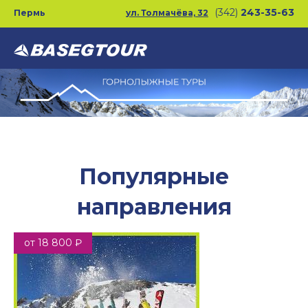
Перейти
(342)
243-35-63
Пермь
ул. Толмачёва, 32
к
основному
содержанию
Популярные
направления
от 18 800 ₽