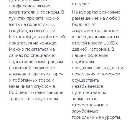
отпуске.
профессиональные
воспитатели и тренеры. В
На курортах возможно
пунктах проката можно
размещение на любой
взять на прокат лыжи,
бюджет: от
сноуборды или санки.
апартаментов эконом-
Есть катки для любителей
класса до знаменитых
покататься на коньках.
отелей класса LUXE с
Можно покататься на
давней историей. В
санках по специально
нашем офисе мы
подготовленным трассам
подберем
различной сложности,
предложения под ваши
начиная от детских горок
пожелания и поможем
и тобоганных трасс и
осуществить
заканчивая спуском в
незабываемое
бобслее по олимпийской
путешествие на
трассе с инструктором.
знаменитые
отечественные и
зарубежные
горнолыжные курорты.