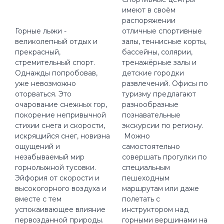
имеют в своём
распоряжении
Горные лыжи -
отличные спортивные
великолепный отдых и
залы, теннисные корты,
прекрасный,
бассейны, солярии,
стремительный спорт.
тренажёрные залы и
Однажды попробовав,
детские городки
уже невозможно
развлечений. Офисы по
оторваться. Это
туризму предлагают
очарование снежных гор,
разнообразные
покорение непривычной
познавательные
стихии снега и скорости,
экскурсии по региону.
искрящийся снег, новизна
Можно
ощущений и
самостоятельно
незабываемый мир
совершать прогулки по
горнолыжной тусовки.
специальным
Эйфория от скорости и
пешеходным
высокогорного воздуха и
маршрутам или даже
вместе с тем
полетать с
успокаивающее влияние
инструктором над
первозданной природы.
горными вершинами на