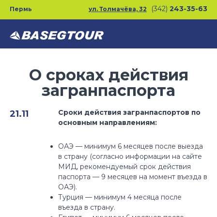
Перейти
(342)
243-35-63
Пермь
ул. Толмачёва, 32
к
основному
содержанию
О сроках действия
загранпаспорта
Сроки действия загранпаспортов по
21.11
основным направлениям:⁣⁣⠀
⁣⁣⠀
ОАЭ — минимум 6 месяцев после выезда
в страну (согласно информации на сайте
МИД, рекомендуемый срок действия
паспорта — 9 месяцев на момент въезда в
ОАЭ).⁣⁣⠀
⁣⁣Турция — минимум 4 месяца после
въезда в страну.⁣⁣⠀